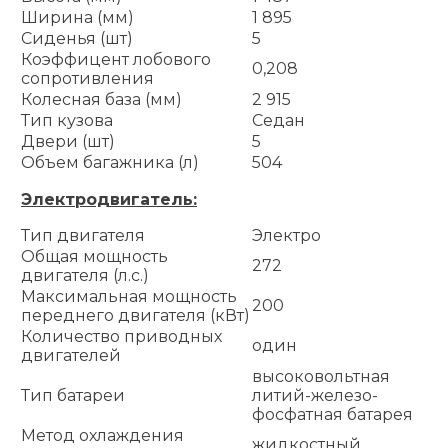
Ширина (мм)
1 895
Сиденья (шт)
5
Коэффицент лобового
0,208
сопротивления
Колесная база (мм)
2 915
Тип кузова
Седан
Двери (шт)
5
Объем багажника (л)
504
Электродвигатель:
Тип двигателя
Электро
Общая мощность
272
двигателя (л.с.)
Максимальная мощность
200
переднего двигателя (кВт)
Количество приводных
один
двигателей
высоковольтная
Тип батареи
литий-железо-
фосфатная батарея
Метод охлаждения
жидкостный