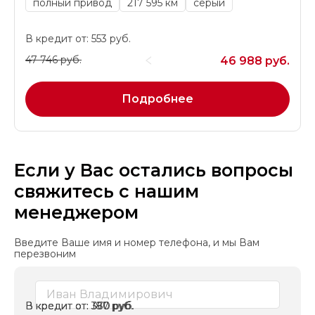
полный привод
217 595 км
серый
В кредит от: 553 руб.
47 746 руб.
46 988 руб.
Подробнее
Если у Вас остались вопросы
свяжитесь с нашим
менеджером
Введите Ваше имя и номер телефона, и мы Вам
перезвоним
Hyundai Accent
Nissan Juke
Peugeot 5008
2009 г.в.
2018 г.в.
2015 г.в.
В кредит от: 360 руб.
В кредит от: 187 руб.
В кредит от: 370 руб.
VIN: Z94CU41D*FR****91
VIN: SJNFBAF1*U8****65
VIN: VF30E9HZ*9S****29