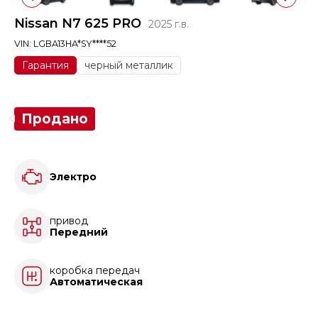
Nissan N7 625 PRO
2025 г.в.
VIN: LGBA13HA*SY****52
Гарантия
черный металлик
Продано
Электро
привод
Передний
коробка передач
Автоматическая