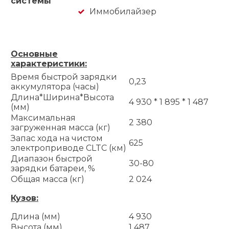
системы
Иммобилайзер
Основные
характеристики:
Время быстрой зарядки
0,23
аккумулятора (часы)
Длина*Ширина*Высота
4 930 * 1 895 * 1 487
(мм)
Максимальная
2 380
загруженная масса (кг)
Запас хода на чистом
625
электроприводе CLTC (км)
Диапазон быстрой
30-80
зарядки батареи, %
Общая масса (кг)
2 024
Кузов:
Длина (мм)
4 930
Высота (мм)
1 487