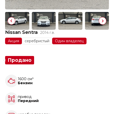
Nissan Sentra
2014 г.в.
Акция
серебристый
Один владелец
Продано
1600 см³
Бензин
привод
Передний