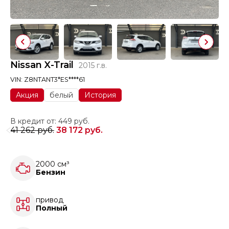
Nissan X-Trail
2015 г.в.
VIN: Z8NTANT3*ES****61
Акция
белый
История
В кредит от: 449 руб.
41 262 руб.
38 172 руб.
2000 см³
Бензин
привод
Полный