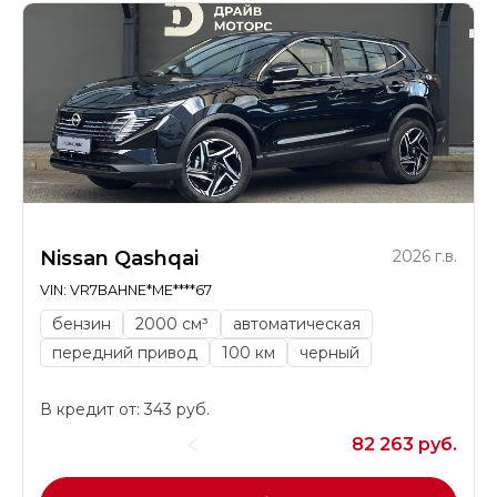
Nissan Qashqai
2026 г.в.
VIN: VR7BAHNE*ME****67
бензин
2000 см³
автоматическая
передний привод
100 км
черный
В кредит от: 343 руб.
82 263 руб.