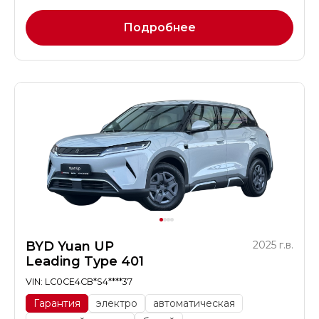
Подробнее
BYD Yuan UP
2025 г.в.
Leading Type 401
VIN: LC0CE4CB*S4****37
Гарантия
электро
автоматическая