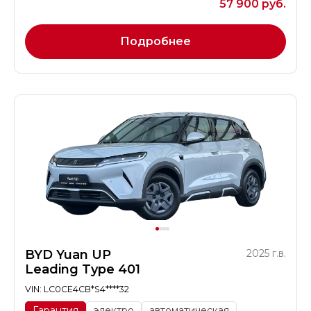
57 900 руб.
Подробнее
BYD Yuan UP
2025 г.в.
Leading Type 401
VIN: LC0CE4CB*S4****32
Гарантия
электро
автоматическая