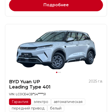
Подробнее
BYD Yuan UP
2025 г.в.
Leading Type 401
VIN: LC0CE4CB*S4****51
Гарантия
электро
автоматическая
передний привод
белый