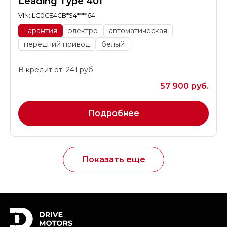
Leading Type 401
VIN: LC0CE4CB*S4****64
Гарантия
электро
автоматическая
передний привод
белый
В кредит от: 241 руб.
57 900 руб.
Подробнее
Показать еще